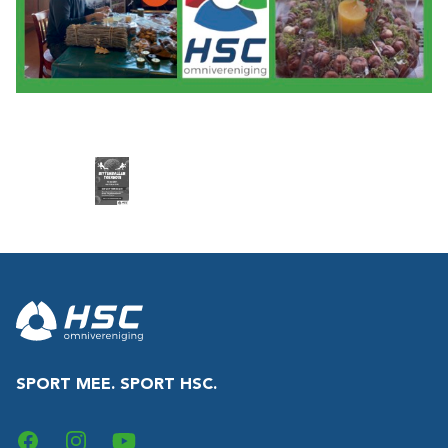
Footer
SPORT MEE. SPORT HSC.
Facebook
Instagram
YouTube