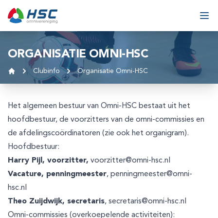
Ga naar inhoud
Ope
ORGANISATIE OMNI-HSC
Clubinfo
Organisatie Omni-HSC
Home
Het algemeen bestuur van Omni-HSC bestaat uit het
hoofdbestuur, de voorzitters van de omni-commissies en
de afdelingscoördinatoren (zie ook het
organigram
).
Hoofdbestuur:
Harry Pijl, voorzitter,
voorzitter@omni-hsc.nl
Vacature, penningmeester
,
penningmeester@omni-
hsc.nl
Theo Zuijdwijk, secretaris
,
secretaris@omni-hsc.nl
Omni-commissies (overkoepelende activiteiten):