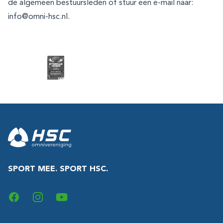
de algemeen bestuursleden of stuur een e-mail naar:
info@omni-hsc.nl
.
Footer
SPORT MEE. SPORT HSC.
Facebook
Instagram
YouTube