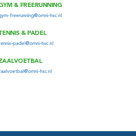
GYM & FREERUNNING
Email
gym-freerunning@omni-hsc.nl
TENNIS & PADEL
Email
tennis-padel@omni-hsc.nl
ZAALVOETBAL
Email
zaalvoetbal@omni-hsc.nl