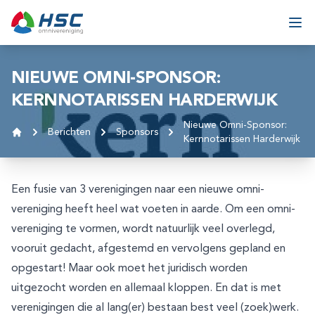
Ga naar inhoud
Ope
NIEUWE OMNI-SPONSOR:
KERNNOTARISSEN HARDERWIJK
Nieuwe Omni-Sponsor:
Berichten
Sponsors
Kernnotarissen Harderwijk
Home
Een fusie van 3 verenigingen naar een nieuwe omni-
vereniging heeft heel wat voeten in aarde. Om een omni-
vereniging te vormen, wordt natuurlijk veel overlegd,
vooruit gedacht, afgestemd en vervolgens gepland en
opgestart! Maar ook moet het juridisch worden
uitgezocht worden en allemaal kloppen. En dat is met
verenigingen die al lang(er) bestaan best veel (zoek)werk.