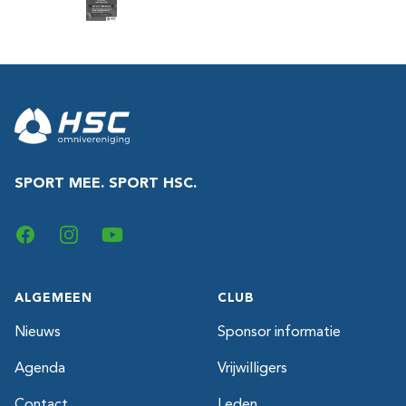
Footer
SPORT MEE. SPORT HSC.
Facebook
Instagram
YouTube
ALGEMEEN
CLUB
Nieuws
Sponsor informatie
Agenda
Vrijwilligers
Contact
Leden