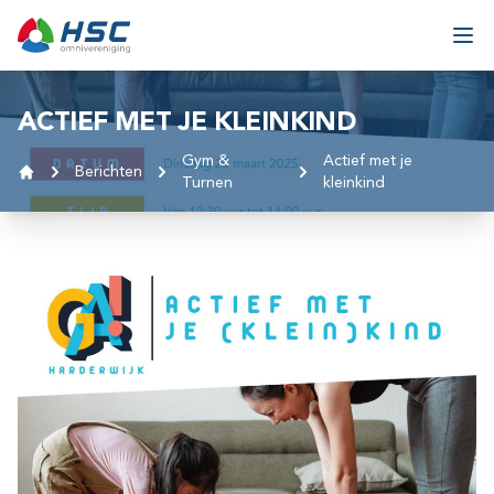
Ga naar inhoud
Ope
ACTIEF MET JE KLEINKIND
Gym &
Actief met je
Berichten
Turnen
kleinkind
Home